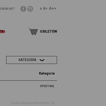
A++
A+
OWSKI.NET
A
TY
0
BILETÓW
KATEGORIA
Kategoria
SPEKTAKL
Liczba dostępnych miejsc: 29