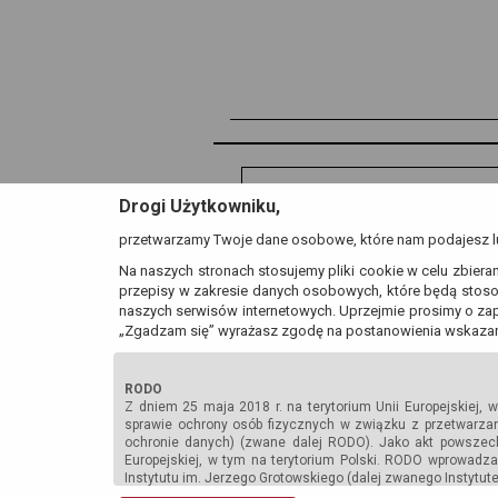
Skontaktuj się z nami
Drogi Użytkowniku,
Instytut im. Jerzego Grotowsk
przetwarzamy Twoje dane osobowe, które nam podajesz lu
Rynek-Ratusz 27, 50–101 Wrocł
Na naszych stronach stosujemy pliki cookie w celu zbiera
tel./faks
71 34 45 320
przepisy w zakresie danych osobowych, które będą stoso
sekretariat@grotowski-institute.
naszych serwisów internetowych. Uprzejmie prosimy o zap
„Zgadzam się” wyrażasz zgodę na postanowienia wskazan
Kontakt dla mediów
Katarzyna Wiącek
tel.
607 831 559
RODO
Z dniem 25 maja 2018 r. na terytorium Unii Europejskiej, 
sprawie ochrony osób fizycznych w związku z przetwarza
ochronie danych) (zwane dalej RODO). Jako akt powszech
Europejskiej, w tym na terytorium Polski. RODO wprowadz
Instytutu im. Jerzego Grotowskiego (dalej zwanego Instytut