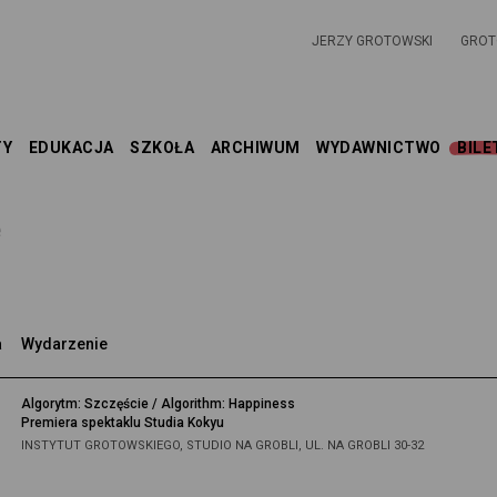
JERZY GROTOWSKI
GROT
TY
EDUKACJA
SZKOŁA
ARCHIWUM
WYDAWNICTWO
BILE
e
a
Wydarzenie
Algorytm: Szczęście / Algorithm: Happiness
Premiera spektaklu Studia Kokyu
INSTYTUT GROTOWSKIEGO, STUDIO NA GROBLI, UL. NA GROBLI 30-32