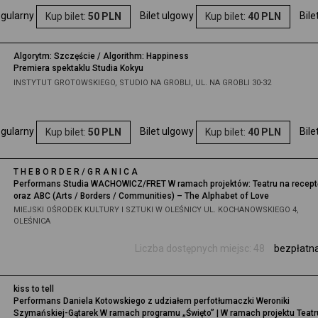
regularny
Bilet ulgowy
Bil
Kup bilet:
50 PLN
Kup bilet:
40 PLN
Algorytm: Szczęście / Algorithm: Happiness
Premiera spektaklu Studia Kokyu
INSTYTUT GROTOWSKIEGO, STUDIO NA GROBLI, UL. NA GROBLI 30-32
regularny
Bilet ulgowy
Bil
Kup bilet:
50 PLN
Kup bilet:
40 PLN
T H E B O R D E R / G R A N I C A
Performans Studia WACHOWICZ/FRET W ramach projektów: Teatru na recept
oraz ABC (Arts / Borders / Communities) – The Alphabet of Love
MIEJSKI OŚRODEK KULTURY I SZTUKI W OLEŚNICY UL. KOCHANOWSKIEGO 4,
OLEŚNICA
Liczba dostępnych miejsc: 48
bezpłatn
kiss to tell
Performans Daniela Kotowskiego z udziałem perfotłumaczki Weroniki
Szymańskiej-Gątarek W ramach programu „Święto” | W ramach projektu Teatr