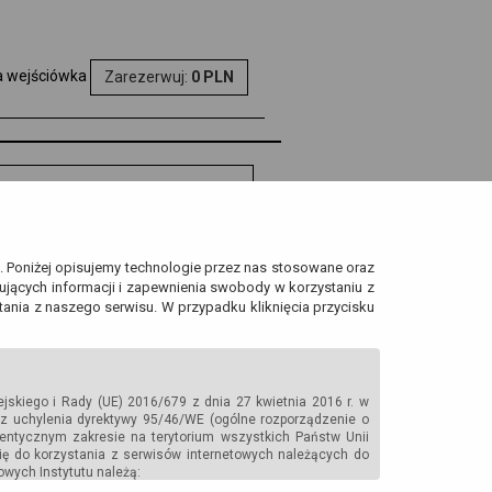
a wejściówka
Zarezerwuj:
0 PLN
ityka prywatności
rona danych
h. Poniżej opisujemy technologie przez nas stosowane oraz
obowych
jących informacji i zapewnienia swobody w korzystaniu z
ania z naszego serwisu. W przypadku kliknięcia przycisku
hiwalne strony
endarium
ejskiego i Rady (UE) 2016/679 z dnia 27 kwietnia 2016 r. w
z uchylenia dyrektywy 95/46/WE (ogólne rozporządzenie o
entycznym zakresie na terytorium wszystkich Państw Unii
ię do korzystania z serwisów internetowych należących do
laracja Dostępności
owych Instytutu należą: