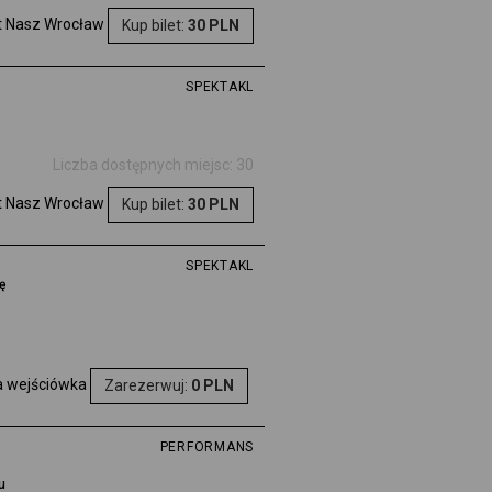
et Nasz Wrocław
Kup bilet:
30 PLN
SPEKTAKL
Liczba dostępnych miejsc: 30
et Nasz Wrocław
Kup bilet:
30 PLN
SPEKTAKL
ę
a wejściówka
Zarezerwuj:
0 PLN
PERFORMANS
u