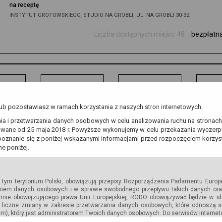
na receptę
INSTYTUT GROTOWSKIEGO, STUDIO NA GROBLI, UL. NA GROBLI 30-32
Liczba dostępnych miejsc: 48
bezpłatn
Pol
Dla
Bilety
mediów
iego
b pozostawiasz w ramach korzystania z naszych stron internetowych.
Och
aw
nia i przetwarzania danych osobowych w celu analizowania ruchu na stronac
os
wane od 25 maja 2018 r. Powyższe wykonujemy w celu przekazania wyczerpu
pl
oznanie się z poniżej wskazanymi informacjami przed rozpoczęciem korzyst
Arc
e poniżej.
Kal
w tym terytorium Polski, obowiązują przepisy Rozporządzenia Parlamentu Europ
BIP
niem danych osobowych i w sprawie swobodnego przepływu takich danych ora
nie obowiązującego prawa Unii Europejskiej, RODO obowiązywać będzie w id
a liczne zmiany w zakresie przetwarzania danych osobowych, które odnoszą s
Dek
em), który jest administratorem Twoich danych osobowych. Do serwisów internet