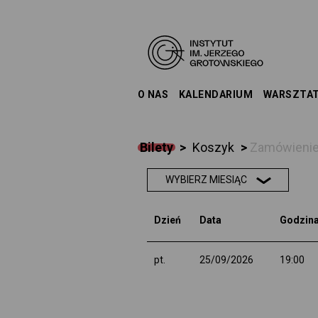
O NAS
KALENDARIUM
WARSZTA
Bilety
>
Koszyk
>
Zamówieni
WYBIERZ MIESIĄC
Dzień
Data
Godzin
pt.
25/09/2026
19:00