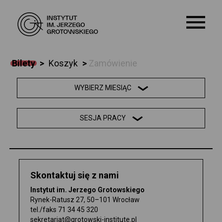
Bilety
>
Koszyk
>
Zamówienie
O NAS
WYBIERZ MIESIĄC
KALENDARIUM
SESJA PRACY
WARSZTATY
EDUKACJA
Skontaktuj się z nami
SZKOŁA
Instytut im. Jerzego Grotowskiego
Rynek-Ratusz 27, 50–101 Wrocław
ARCHIWUM
tel./faks
71 34 45 320
sekretariat@grotowski-institute.pl