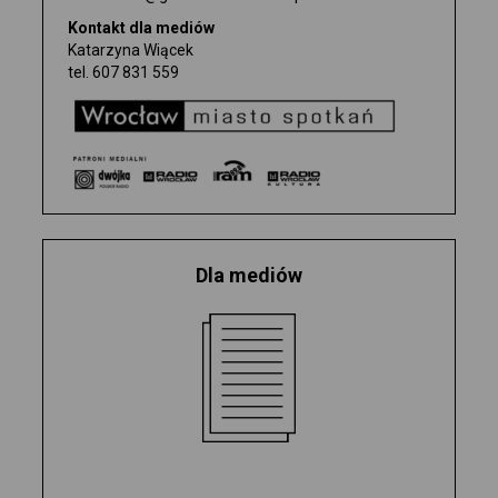
WYDAWNICTWO
Kontakt dla mediów
Katarzyna Wiącek
tel.
607 831 559
BILETY
0
BILETÓW
Dla mediów