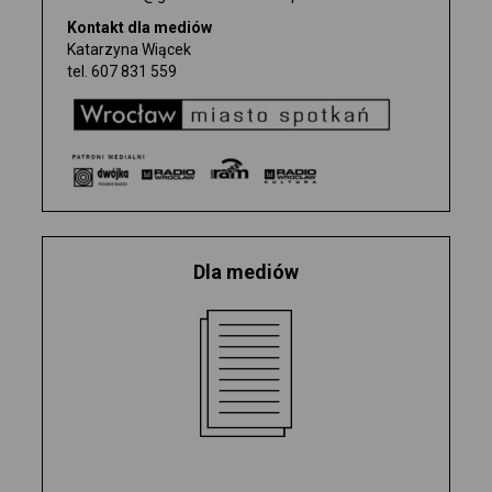
WYDAWNICTWO
Kontakt dla mediów
Katarzyna Wiącek
tel.
607 831 559
BILETY
0
BILETÓW
Dla mediów