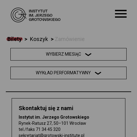
Bilety
>
Koszyk
>
Zamówienie
O NAS
WYBIERZ MIESIĄC
KALENDARIUM
WYKŁAD PERFORMATYWNY
WARSZTATY
EDUKACJA
Skontaktuj się z nami
SZKOŁA
Instytut im. Jerzego Grotowskiego
Rynek-Ratusz 27, 50–101 Wrocław
ARCHIWUM
tel./faks
71 34 45 320
sekretariat@grotowski-institute.pl