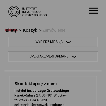
Bilety
>
Koszyk
>
Zamówienie
O NAS
WYBIERZ MIESIĄC
KALENDARIUM
SPEKTAKL/PERFORMANS
WARSZTATY
EDUKACJA
Skontaktuj się z nami
SZKOŁA
Instytut im. Jerzego Grotowskiego
Rynek-Ratusz 27, 50–101 Wrocław
ARCHIWUM
tel./faks
71 34 45 320
sekretariat@grotowski-institute.pl