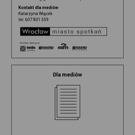
WYDAWNICTWO
Kontakt dla mediów
Katarzyna Wiącek
tel.
607 831 559
BILETY
0
BILETÓW
Dla mediów