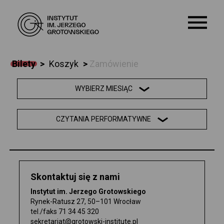
Bilety
>
Koszyk
>
Zamówienie
O NAS
WYBIERZ MIESIĄC
KALENDARIUM
CZYTANIA PERFORMATYWNE
WARSZTATY
EDUKACJA
Skontaktuj się z nami
SZKOŁA
Instytut im. Jerzego Grotowskiego
Rynek-Ratusz 27, 50–101 Wrocław
ARCHIWUM
tel./faks
71 34 45 320
sekretariat@grotowski-institute.pl