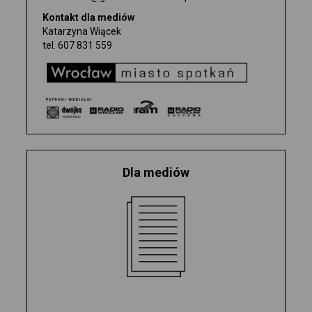
WYDAWNICTWO
Kontakt dla mediów
Katarzyna Wiącek
tel.
607 831 559
BILETY
0
BILETÓW
Dla mediów